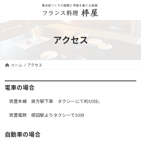
コ
ナ
ン
ビ
テ
ゲ
ン
ー
ツ
シ
へ
ョ
アクセス
ス
ン
キ
に
ッ
移
プ
動
ホーム
アクセス
電車の場合
筑豊本線 直方駅下車 タクシーにて約10分。
筑豊電鉄 感田駅よりタクシーで10分
自動車の場合